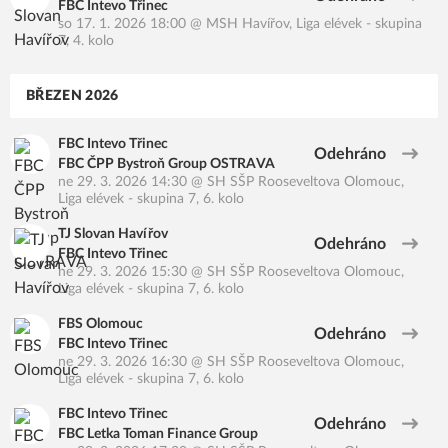
FBC Intevo Třinec
so 17. 1. 2026 18:00
@
MSH Havířov
,
Liga elévek - skupina
7, 4. kolo
BŘEZEN 2026
FBC Intevo Třinec
Odehráno
FBC ČPP Bystroň Group OSTRAVA
ne 29. 3. 2026 14:30
@
SH SŠP Rooseveltova Olomouc
,
Liga elévek - skupina 7, 6. kolo
TJ Slovan Havířov
Odehráno
FBC Intevo Třinec
ne 29. 3. 2026 15:30
@
SH SŠP Rooseveltova Olomouc
,
Liga elévek - skupina 7, 6. kolo
FBS Olomouc
Odehráno
FBC Intevo Třinec
ne 29. 3. 2026 16:30
@
SH SŠP Rooseveltova Olomouc
,
Liga elévek - skupina 7, 6. kolo
FBC Intevo Třinec
Odehráno
FBC Letka Toman Finance Group