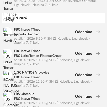
ne 29. 3. 2026 17:30
@
SH SŠP Rooseveltova Olomouc
,
Liga elévek - skupina 7, 6. kolo
DUBEN 2026
FBC Intevo Třinec
Odehráno
Torpedo Havířov
so 18. 4. 2026 9:30
@
SH ZŠ Kobeřice
,
Liga elévek -
skupina 7, 7. kolo
FBC Intevo Třinec
Odehráno
FBC Letka Toman Finance Group
so 18. 4. 2026 10:30
@
SH ZŠ Kobeřice
,
Liga elévek -
skupina 7, 7. kolo
1. SC NATIOS Vítkovice
Odehráno
FBC Intevo Třinec
so 18. 4. 2026 11:30
@
SH ZŠ Kobeřice
,
Liga elévek -
skupina 7, 7. kolo
FBS Olomouc
Odehráno
FBC Intevo Třinec
so 18. 4. 2026 13:00
@
SH ZŠ Kobeřice
,
Liga elévek -