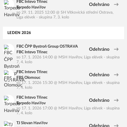
FBC Intevo Třinec
Odehráno
Torpedo Havířov
so 29. 11. 2025 12:00
@
SH Vítkovická střední Ostrava
,
Liga elévek - skupina 7, 3. kolo
LEDEN 2026
FBC ČPP Bystroň Group OSTRAVA
Odehráno
FBC Intevo Třinec
so 17. 1. 2026 14:00
@
MSH Havířov
,
Liga elévek - skupina
7, 4. kolo
FBC Intevo Třinec
Odehráno
FBS Olomouc
so 17. 1. 2026 15:30
@
MSH Havířov
,
Liga elévek - skupina
7, 4. kolo
FBC Intevo Třinec
Odehráno
Torpedo Havířov
so 17. 1. 2026 17:00
@
MSH Havířov
,
Liga elévek - skupina
7, 4. kolo
TJ Slovan Havířov
Odehráno