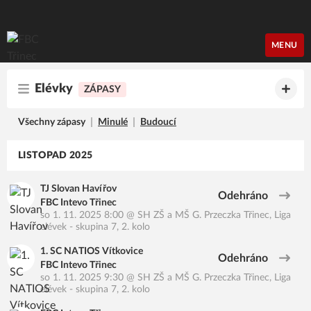
FBC Třinec
MENU
Elévky
ZÁPASY
Všechny zápasy
Minulé
Budoucí
LISTOPAD 2025
TJ Slovan Havířov
Odehráno
FBC Intevo Třinec
so 1. 11. 2025 8:00
@
SH ZŠ a MŠ G. Przeczka Třinec
,
Liga
elévek - skupina 7, 2. kolo
1. SC NATIOS Vítkovice
Odehráno
FBC Intevo Třinec
so 1. 11. 2025 9:30
@
SH ZŠ a MŠ G. Przeczka Třinec
,
Liga
elévek - skupina 7, 2. kolo