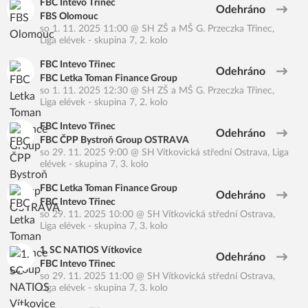
FBC Intevo Třinec
Odehráno
FBS Olomouc
so 1. 11. 2025 11:00
@
SH ZŠ a MŠ G. Przeczka Třinec
,
Liga elévek - skupina 7, 2. kolo
FBC Intevo Třinec
Odehráno
FBC Letka Toman Finance Group
so 1. 11. 2025 12:30
@
SH ZŠ a MŠ G. Przeczka Třinec
,
Liga elévek - skupina 7, 2. kolo
FBC Intevo Třinec
Odehráno
FBC ČPP Bystroň Group OSTRAVA
so 29. 11. 2025 9:00
@
SH Vítkovická střední Ostrava
,
Liga
elévek - skupina 7, 3. kolo
FBC Letka Toman Finance Group
Odehráno
FBC Intevo Třinec
so 29. 11. 2025 10:00
@
SH Vítkovická střední Ostrava
,
Liga elévek - skupina 7, 3. kolo
1. SC NATIOS Vítkovice
Odehráno
FBC Intevo Třinec
so 29. 11. 2025 11:00
@
SH Vítkovická střední Ostrava
,
Liga elévek - skupina 7, 3. kolo