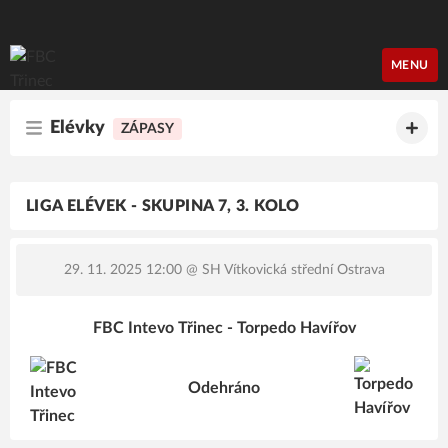
FBC Třinec
MENU
Elévky
ZÁPASY
LIGA ELÉVEK - SKUPINA 7, 3. KOLO
29. 11. 2025 12:00
@ SH Vítkovická střední Ostrava
FBC Intevo Třinec - Torpedo Havířov
Odehráno