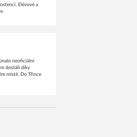
rostenci. Elévové a
e.
onalo neoficiální
am dostáli díky
tém místě. Do Třince