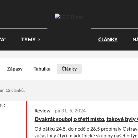
"A"
TÝMY
ČLÁNKY
N
Zápasy
Tabulka
Články
em 12 článků.
Review
-
pá 31. 5. 2024
Dvakrát souboj o třetí místo, takové byly
Od pátku 24.5. do neděle 26.5 probíhaly Ostravs
zúčastnily čtyři mládežnické skupiny našeho tý