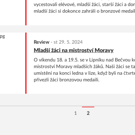
vycestovali elévové, mladší žáci, starší žáci a do
mladší žáci si dokonce zahráli o bronzové medail
Review
-
st 29. 5. 2024
Mladší žáci na mistroství Moravy
O víkendu 18. a 19.5. se v Lipníku nad Bečvou k
mistroství Moravy mladších žáků. Naši žáci se t
umístění na konci ledna v lize, když byli na čtvr
přivezli žáci bronzovou medaili.
1
2