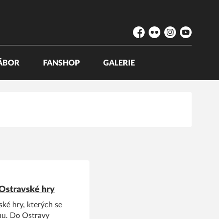
Facebook
Flickr
Instagram
YouTube
ÁBOR
FANSHOP
GALERIE
 Ostravské hry
ké hry, kterých se
mu. Do Ostravy