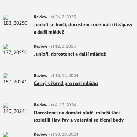
Review
-
st 26. 2. 2025
Junioři se loučí, dorostenci odehráli tři zápasy
a další mládež
Review
-
st 12. 2. 2025
Junioři, dorostenci a další mládež
Review
-
st 18. 12. 2024
Černý víkend pro naši mládež
Review
-
st 4. 12. 2024
Dorostenci na domácí půdě, mladší žáci
rozložili Havířov a veteráni se třemi body
Review
-
st 30. 10. 2024