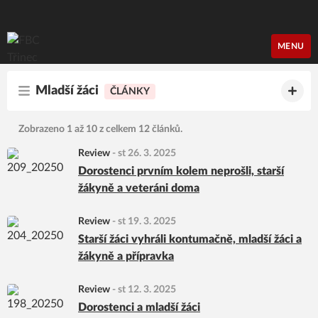
FBC Třinec
MENU
Mladší žáci
ČLÁNKY
Zobrazeno 1 až 10 z celkem 12 článků.
Review
-
st 26. 3. 2025
Dorostenci prvním kolem neprošli, starší
žákyně a veteráni doma
Review
-
st 19. 3. 2025
Starší žáci vyhráli kontumačně, mladší žáci a
žákyně a přípravka
Review
-
st 12. 3. 2025
Dorostenci a mladší žáci