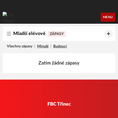
FBC Třinec
MENU
Mladší elévové
ZÁPASY
Všechny zápasy
Minulé
Budoucí
Zatím žádné zápasy
FBC Třinec