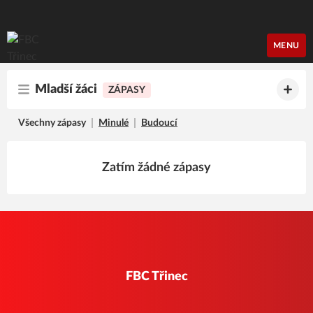
FBC Třinec
MENU
Mladší žáci
ZÁPASY
Všechny zápasy
Minulé
Budoucí
Zatím žádné zápasy
FBC Třinec