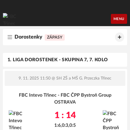
FBC Třinec
MENU
Dorostenky
ZÁPASY
1. LIGA DOROSTENEK - SKUPINA 7, 7. KOLO
9. 11. 2025 11:50
@ SH ZŠ a MŠ G. Przeczka Třinec
FBC Intevo Třinec - FBC ČPP Bystroň Group
OSTRAVA
1 : 14
1:6,0:3,0:5