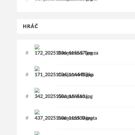
HRÁČ
#
Baumanová
Tereza
#
Cieślarová
Eliška
#
Gluzová
Anna
#
Iwanuszek
Dorota