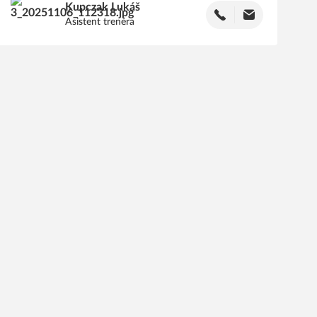
Kupczak
Lukáš
Asistent trenéra