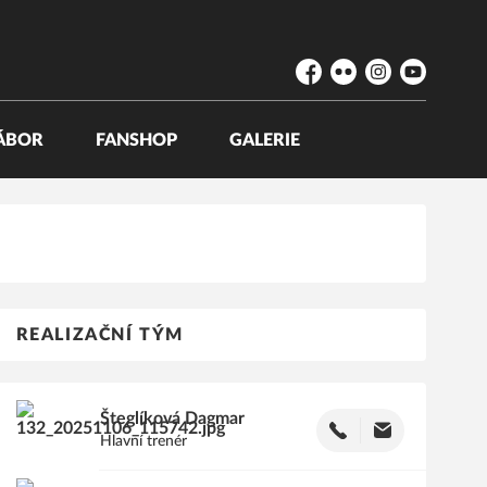
Facebook
Flickr
Instagram
YouTube
ÁBOR
FANSHOP
GALERIE
REALIZAČNÍ TÝM
Šteglíková
Dagmar
Hlavní trenér