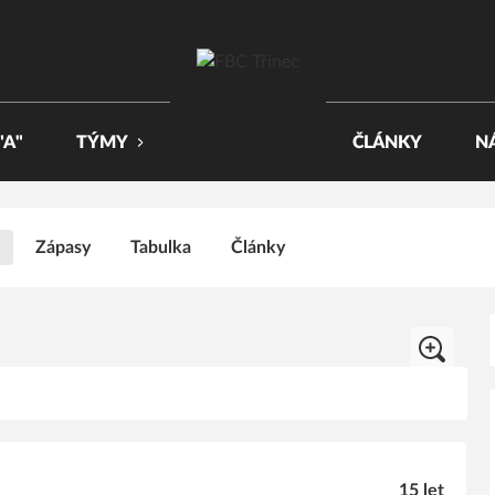
"A"
TÝMY
ČLÁNKY
N
Zápasy
Tabulka
Články
15 let