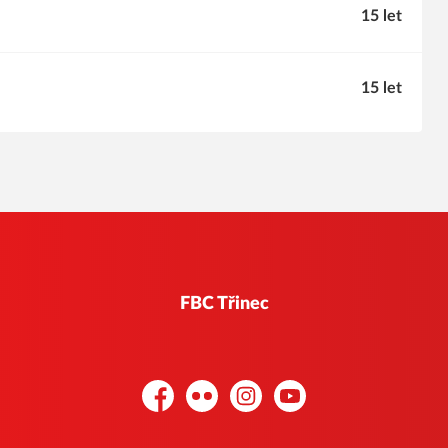
15 let
15 let
FBC Třinec
Facebook
Flickr
Instagram
YouTube