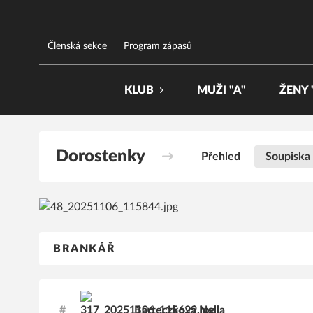
FBC Třinec
Členská sekce
Program zápasů
KLUB
MUŽI "A"
ŽENY 
Dorostenky
Přehled
Soupiska
BRANKÁŘ
#
Barteczková
Nella