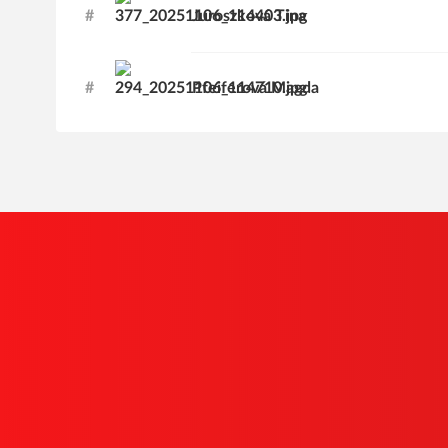
#
Juroszková
Tina
#
Pfeiferová
Magda