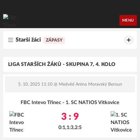
FBC Třinec
MENU
Starší žáci
ZÁPASY
LIGA STARŠÍCH ŽÁKŮ - SKUPINA 7, 4. KOLO
5. 10. 2025 11:10
@ Medvěd Aréna Moravský Beroun
FBC Intevo Třinec - 1. SC NATIOS Vítkovice
3 : 9
0:1,1:3,2:5