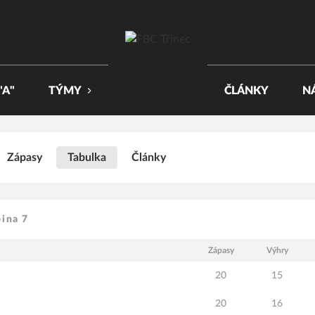
"A"
TÝMY
ČLÁNKY
N
Zápasy
Tabulka
Články
pina 7
Zápasy
Výhry
20
15
20
16