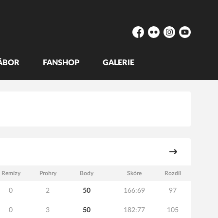
Facebook
Flickr
Instagram
YouTube
ÁBOR
FANSHOP
GALERIE
Remízy
Prohry
Body
Skóre
Rozdíl
0
2
50
166:69
97
0
3
50
182:77
105