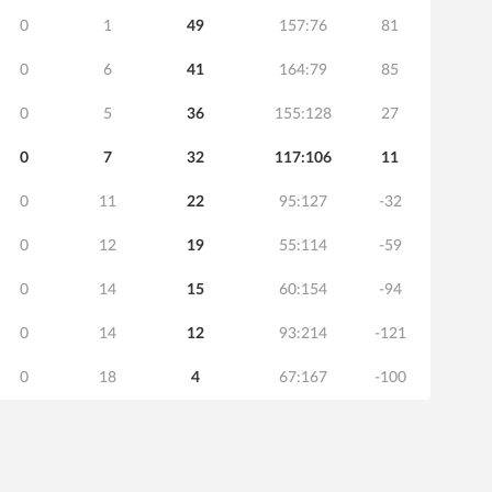
0
1
49
157:76
81
0
6
41
164:79
85
0
5
36
155:128
27
0
7
32
117:106
11
0
11
22
95:127
-32
0
12
19
55:114
-59
0
14
15
60:154
-94
0
14
12
93:214
-121
0
18
4
67:167
-100