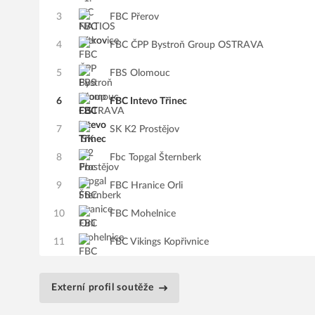
3
FBC Přerov
4
FBC ČPP Bystroň Group OSTRAVA
5
FBS Olomouc
6
FBC Intevo Třinec
7
SK K2 Prostějov
8
Fbc Topgal Šternberk
9
FBC Hranice Orli
10
FBC Mohelnice
11
FBC Vikings Kopřivnice
Externí profil soutěže