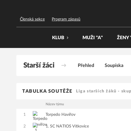
FBC Třinec
Členská sekce
Program zápasů
KLUB
MUŽI "A"
ŽENY 
Starší žáci
Přehled
Soupiska
TABULKA SOUTĚŽE
Liga starších žáků - sku
Název týmu
1
Torpedo Havířov
2
1. SC NATIOS Vítkovice