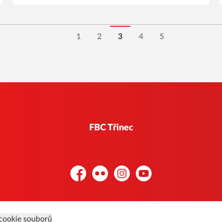
1
2
3
4
5
FBC Třinec
Facebook
Flickr
Instagram
YouTube
cookie souborů