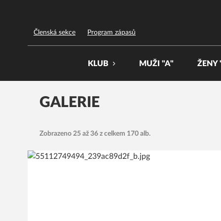
FBC Třinec
Členská sekce
Program zápasů
KLUB
MUŽI "A"
ŽENY 
GALERIE
Zobrazeno 25 až 36 z celkem 170 alb.