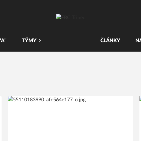
"A"
TÝMY
ČLÁNKY
N