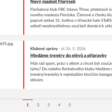
Nový maskot Florýsek
Florbalový klub FBC Intevo Třinec představil 
nového maskota Florýska. Členové a členky klu
poprvé setkat 31. května v třinecké hale STaRS
odteď neodmyslitelnou součástí domácích utkán
dalších klubových akcí.
Klubové zprávy
-
út 26. 5. 2026
Hledáme trenéry do elévů a přípravky
Máš rád sport, práci s dětmi a chceš být součá
týmu? Do našeho florbalového klubu hledáme
trenéry/trenérky k nejmladším klučíčím kategor
elévům.
1
2
3
4
5