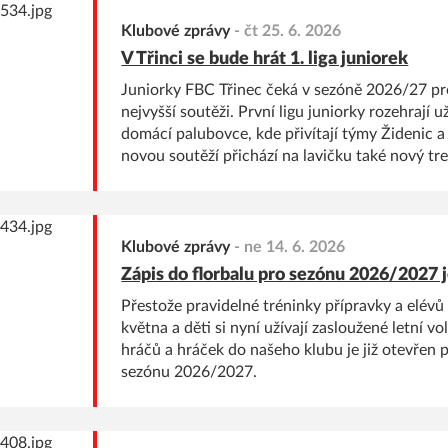
Třinec Martin Stryja a předseda FBS Český Těš
Klubové zprávy
-
čt 25. 6. 2026
V Třinci se bude hrát 1. liga juniorek
Juniorky FBC Třinec čeká v sezóně 2026/27 pr
nejvyšší soutěži. První ligu juniorky rozehrají už
domácí palubovce, kde přivítají týmy Židenic a
novou soutěží přichází na lavičku také nový tr
Kupczak. Jaké výzvy tým čekají a co tento mil
celý klub? O tom jsme si popovídali s novým l
Lukášem Kupczakem a šéftrenérkou dívčí slož
Šteglikovou.
Klubové zprávy
-
ne 14. 6. 2026
Zápis do florbalu pro sezónu 2026/2027 j
Přestože pravidelné tréninky přípravky a elévů
května a děti si nyní užívají zasloužené letní v
hráčů a hráček do našeho klubu je již otevřen 
sezónu 2026/2027.