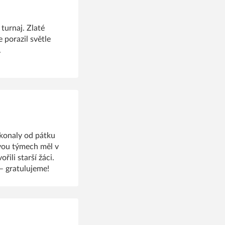
 turnaj. Zlaté
 porazil světle
.
 konaly od pátku
dvou týmech měl v
řili starší žáci.
 – gratulujeme!