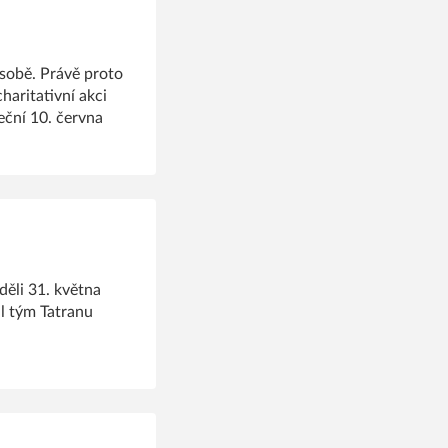
 sobě. Právě proto
haritativní akci
eční 10. června
děli 31. května
l tým Tatranu