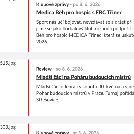
Klubové zprávy
-
po 8. 6. 2026
Medica Běh pro hospic s FBC Třinec
Sport nás učí bojovat, nevzdávat se a držet při
jsme se jako florbalový klub rozhodli podpořit c
Běh pro hospic MEDICA Třinec, která se uskut
2026.
Review
-
so 6. 6. 2026
Mladší žáci na Poháru budoucích mistrů
Mladší žáci odehráli v sobotu 30. května a v ne
Pohár budoucích mistrů v Praze. Turnaj pořáda
Střešovice.
Klubové zprávy
-
st 3. 6. 2026