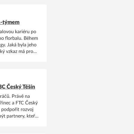
 A-týmem
balovou kariéru po
ho florbalu. Během
gy. Jaká byla jeho
aký vzkaz má pro
ovoru s Honzou.
FBC Český Těšín
ráčů. Právě na
Třinec a FTC Český
, podpořit rozvoj
ýt partnery, kteří
řibližují vznik
manažer FBC Intevo