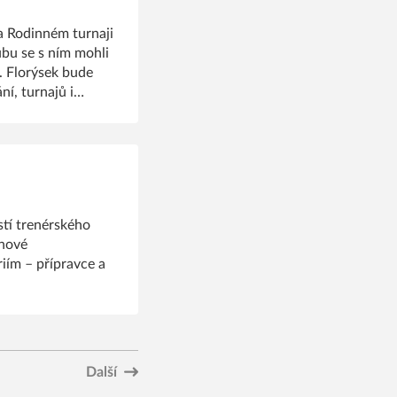
na Rodinném turnaji
bu se s ním mohli
. Florýsek bude
í, turnajů i
stí trenérského
 nové
iím – přípravce a
Další