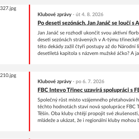
Klubové zprávy
-
út 4. 8. 2026
Po deseti sezónách. Jan Janáč se loučí s
Jan Janáč se rozhodl ukončit svou aktivní flor
deseti sezónách strávených v A-týmu třinecké
této dekády zažil čtyři postupy až do Národní li
desetiletá kapitola s názvem mužské áčko? A j
vás, fanoušky? To se dozvíte v posledním rozh
Klubové zprávy
-
po 6. 7. 2026
FBC Intevo Třinec uzavírá spolupráci s 
Společný růst místo vzájemného přetahování h
těchto hodnotách staví nová spolupráce FBC 
Těšín. Oba kluby chtějí propojit své zkušenosti
mládeže a ukázat, že i regionální kluby mohou b
společně posouvají florbal vpřed. V rozhovoru p
spolupráce i její konkrétní přínosy generální 