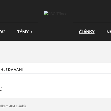
"A"
TÝMY
ČLÁNKY
N
YHLEDÁVÁNÍ
í
celkem 404 článků.