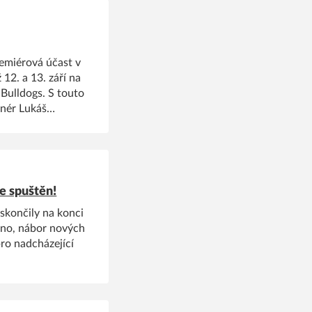
ín Jan Czudek.
emiérová účast v
 12. a 13. září na
 Bulldogs. S touto
enér Lukáš
ník znamená pro
odivodem juniorek
ky Dagmar
e spuštěn!
 skončily na konci
olno, nábor nových
pro nadcházející