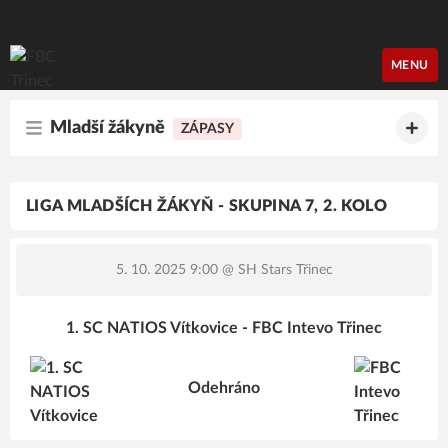
FBC Třinec
MENU
Mladší žákyně
ZÁPASY
LIGA MLADŠÍCH ŽÁKYŇ - SKUPINA 7, 2. KOLO
5. 10. 2025 9:00
@ SH Stars Třinec
1. SC NATIOS Vítkovice - FBC Intevo Třinec
Odehráno