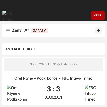
FBC Třinec
MENU
Ženy "A"
ZÁPASY
POHÁR, 1. KOLO
30. 8. 2025 15:30
@ Hala Borky
Orel Rtyně v Podkrkonoší - FBC Intevo Třinec
3 : 3
3:0,0:2,0:1