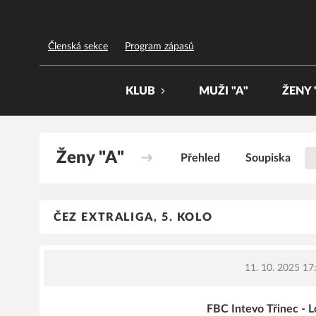
FBC Třinec
Členská sekce
Program zápasů
KLUB
MUŽI "A"
ŽENY 
Ženy "A"
Přehled
Soupiska
ČEZ EXTRALIGA, 5. KOLO
11. 10. 2025 17
FBC Intevo Třinec - L