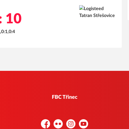
: 10
,0:1,0:4
FBC Třinec
Facebook
Flickr
Instagram
YouTube