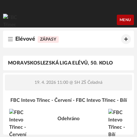
FBC Třinec
MENU
Elévové
ZÁPASY
MORAVSKOSLEZSKÁ LIGA ELÉVŮ, 50. KOLO
19. 4. 2026 11:00
@ SH ZŠ Čeladná
FBC Intevo Třinec - Červení - FBC Intevo Třinec - Bílí
Odehráno