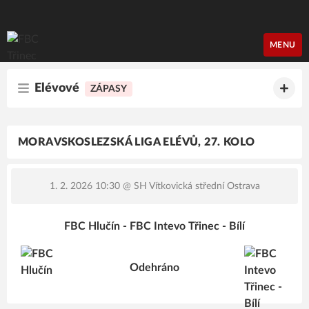
FBC Třinec
MENU
Elévové
ZÁPASY
MORAVSKOSLEZSKÁ LIGA ELÉVŮ, 27. KOLO
1. 2. 2026 10:30
@ SH Vítkovická střední Ostrava
FBC Hlučín - FBC Intevo Třinec - Bílí
Odehráno