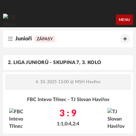
FBC Třinec
MENU
Junioři
ZÁPASY
2. LIGA JUNIORŮ - SKUPINA 7, 3. KOLO
4. 10. 2025 13:00
@ MSH Havířov
FBC Intevo Třinec - TJ Slovan Havířov
3 : 9
1:1,0:4,2:4