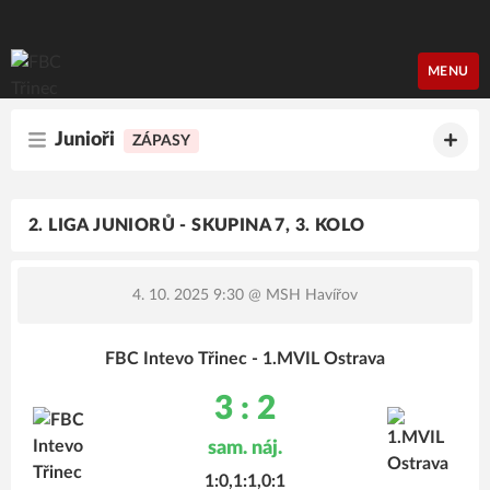
FBC Třinec
MENU
Junioři
ZÁPASY
2. LIGA JUNIORŮ - SKUPINA 7, 3. KOLO
4. 10. 2025 9:30
@ MSH Havířov
FBC Intevo Třinec - 1.MVIL Ostrava
3 : 2
sam. náj.
1:0,1:1,0:1