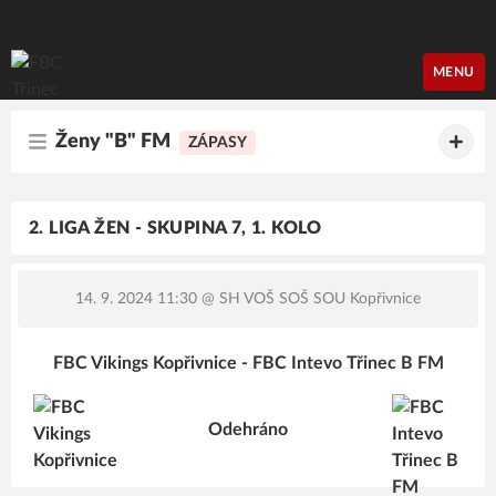
FBC Třinec
MENU
Ženy "B" FM
ZÁPASY
2. LIGA ŽEN - SKUPINA 7, 1. KOLO
14. 9. 2024 11:30
@ SH VOŠ SOŠ SOU Kopřivnice
FBC Vikings Kopřivnice - FBC Intevo Třinec B FM
Odehráno