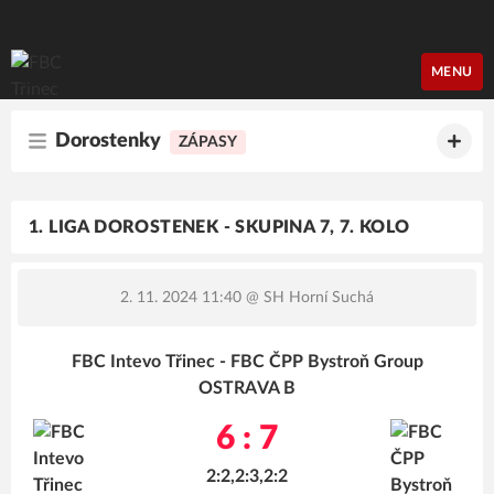
FBC Třinec
MENU
Dorostenky
ZÁPASY
1. LIGA DOROSTENEK - SKUPINA 7, 7. KOLO
2. 11. 2024 11:40
@ SH Horní Suchá
FBC Intevo Třinec - FBC ČPP Bystroň Group
OSTRAVA B
6 : 7
2:2,2:3,2:2