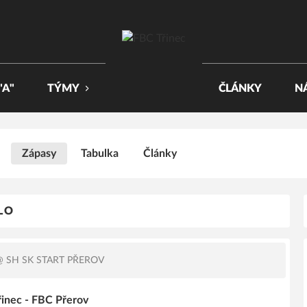
"A"
TÝMY
ČLÁNKY
N
Zápasy
Tabulka
Články
OLO
 SH SK START PŘEROV
řinec - FBC Přerov