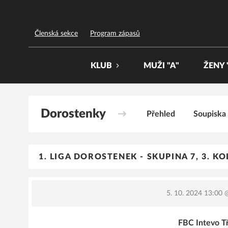
FBC Třinec
Členská sekce
Program zápasů
KLUB
MUŽI "A"
ŽENY 
Dorostenky
Přehled
Soupiska
1. LIGA DOROSTENEK - SKUPINA 7, 3. K
5. 10. 2024 13:00
@
FBC Intevo T