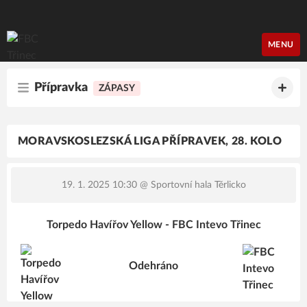
FBC Třinec
MENU
Přípravka
ZÁPASY
MORAVSKOSLEZSKÁ LIGA PŘÍPRAVEK, 28. KOLO
19. 1. 2025 10:30
@ Sportovní hala Těrlicko
Torpedo Havířov Yellow - FBC Intevo Třinec
Odehráno