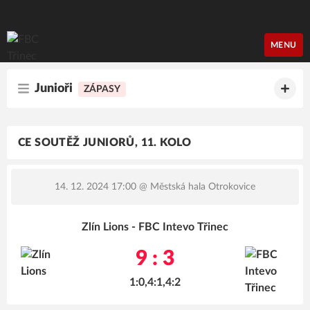
FBC Třinec
MENU
Junioři
ZÁPASY
CE SOUTĚŽ JUNIORŮ, 11. KOLO
14. 12. 2024 17:00
@ Městská hala Otrokovice
Zlín Lions - FBC Intevo Třinec
9 : 3
1:0,4:1,4:2