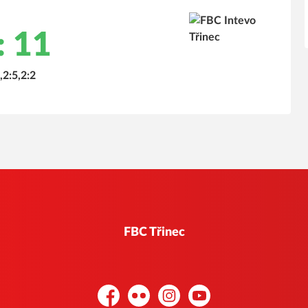
: 11
,2:5,2:2
FBC Třinec
Facebook
Flickr
Instagram
YouTube