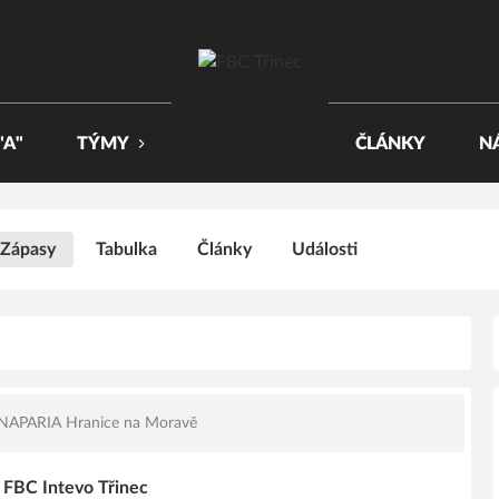
"A"
TÝMY
ČLÁNKY
N
Zápasy
Tabulka
Články
Události
NAPARIA Hranice na Moravě
 FBC Intevo Třinec