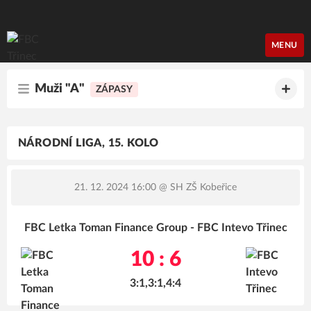
FBC Třinec
MENU
Muži "A"
ZÁPASY
NÁRODNÍ LIGA, 15. KOLO
21. 12. 2024 16:00
@ SH ZŠ Kobeřice
FBC Letka Toman Finance Group - FBC Intevo Třinec
10 : 6
3:1,3:1,4:4