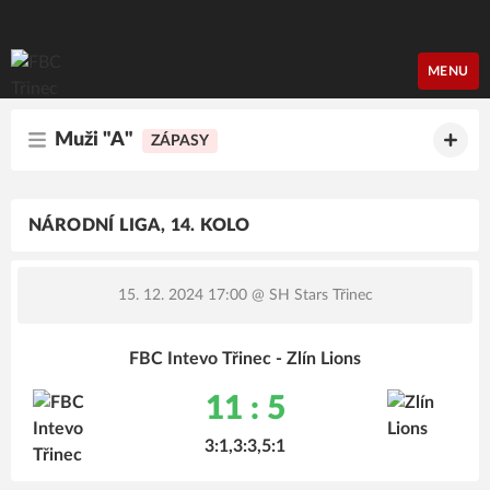
FBC Třinec
MENU
Muži "A"
ZÁPASY
NÁRODNÍ LIGA, 14. KOLO
15. 12. 2024 17:00
@ SH Stars Třinec
FBC Intevo Třinec - Zlín Lions
11 : 5
3:1,3:3,5:1