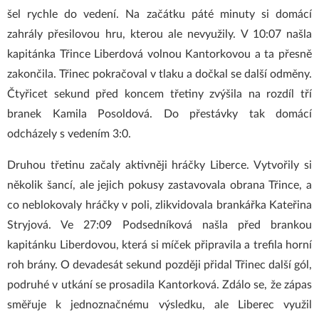
šel rychle do vedení. Na začátku páté minuty si domácí
zahrály přesilovou hru, kterou ale nevyužily. V 10:07 našla
kapitánka Třince Liberdová volnou Kantorkovou a ta přesně
zakončila. Třinec pokračoval v tlaku a dočkal se další odměny.
Čtyřicet sekund před koncem třetiny zvýšila na rozdíl tří
branek Kamila Posoldová. Do přestávky tak domácí
odcházely s vedením 3:0.
Druhou třetinu začaly aktivněji hráčky Liberce. Vytvořily si
několik šancí, ale jejich pokusy zastavovala obrana Třince, a
co neblokovaly hráčky v poli, zlikvidovala brankářka Kateřina
Stryjová. Ve 27:09 Podsedníková našla před brankou
kapitánku Liberdovou, která si míček připravila a trefila horní
roh brány. O devadesát sekund později přidal Třinec další gól,
podruhé v utkání se prosadila Kantorková. Zdálo se, že zápas
směřuje k jednoznačnému výsledku, ale Liberec využil