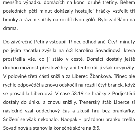
menšího výpadku domácích na konci druhé třetiny. Během
posledních pěti minut dokázaly hostující hráčky vstřelit tři
branky a rázem snížily na rozdíl dvou gólů. Bylo zaděláno na
drama.
Do závěrečné třetiny vstoupil Třinec odhodlaně. Čtyři minuty
po jejím začátku zvýšila na 6:3 Karolína Sovadinová, která
prostřelila vše, co jí stálo v cestě. Domácí dostaly ještě
druhou možnost přesilové hry, ani tentokrát ji však nevyužily.
V polovině třetí části snížila za Liberec Žbánková. Třinec ale
rychle odpověděl a znovu odskočil na rozdíl čtyř branek, když
se prosadila Liberdová. V čase 53:19 se hráčky z Podještědí
dostaly do úniku a znovu snížily. Trenérský štáb Liberce si
následně vzal oddechový čas a zkusil hru bez brankářky.
Snížení se však nekonalo. Naopak – prázdnou branku trefila
Sovadinová a stanovila konečné skóre na 8:5.