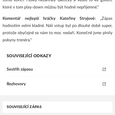
tomu konci. Holky nezahrály takticky a vedlo to ke gólům,
které v tom play-down můžou být hodně nepříjemné.“
Komentář nejlepší hráčky Kateřiny Stryjové:
„Zápas
hodnotím velmi kladně. Náš vstup byl po dlouhé době super,
protože obyčejně se nám to moc nedaří. Konečně jsme plnily
pokyny trenéra.“
SOUVISEJÍCÍ ODKAZY
Sestřih zápasu
Rozhovory
SOUVISEJÍCÍ ZÁPAS