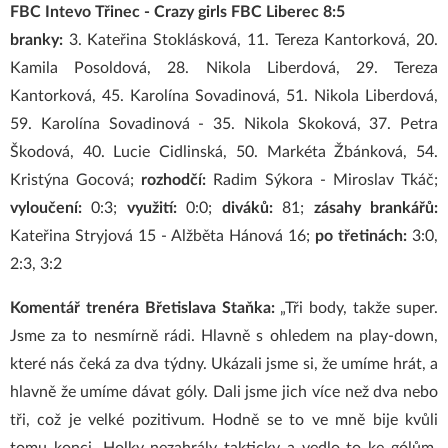
FBC Intevo Třinec - Crazy girls FBC Liberec 8:5
branky:
3. Kateřina Stoklásková, 11. Tereza Kantorková, 20.
Kamila Posoldová, 28. Nikola Liberdová, 29. Tereza
Kantorková, 45. Karolína Sovadinová, 51. Nikola Liberdová,
59. Karolína Sovadinová - 35. Nikola Skoková, 37. Petra
Škodová, 40. Lucie Cidlinská, 50. Markéta Žbánková, 54.
Kristýna Gocová;
rozhodčí:
Radim Sýkora - Miroslav Tkáč;
vyloučení:
0:3;
využití:
0:0;
diváků:
81;
zásahy brankářů:
Kateřina Stryjová 15 - Alžběta Hánová 16;
po třetinách:
3:0,
2:3, 3:2
Komentář trenéra Břetislava Staňka:
„Tři body, takže super.
Jsme za to nesmírně rádi. Hlavně s ohledem na play-down,
které nás čeká za dva týdny. Ukázali jsme si, že umíme hrát, a
hlavně že umíme dávat góly. Dali jsme jich více než dva nebo
tři, což je velké pozitivum. Hodně se to ve mně bije kvůli