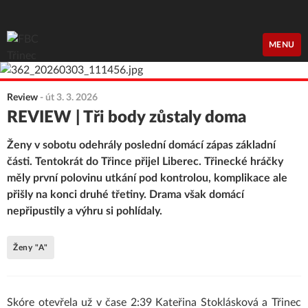
FBC Třinec
MENU
Review
-
út 3. 3. 2026
REVIEW | Tři body zůstaly doma
Ženy v sobotu odehrály poslední domácí zápas základní
části. Tentokrát do Třince přijel Liberec. Třinecké hráčky
měly první polovinu utkání pod kontrolou, komplikace ale
přišly na konci druhé třetiny. Drama však domácí
nepřipustily a výhru si pohlídaly.
Ženy "A"
Skóre otevřela už v čase 2:39 Kateřina Stoklásková a Třinec