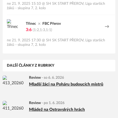
ne 21. 9. 2025 15:10
@
SH SK START PŘEROV
,
Liga starších
žáků - skupina 7, 2. kolo
Třinec
FBC Přerov
3:6
(1:2,1:3,1:1)
ne 21. 9. 2025 17:30
@
SH SK START PŘEROV
,
Liga starších
žáků - skupina 7, 2. kolo
DALŠÍ ČLÁNKY Z RUBRIKY
Review
-
so 6. 6. 2026
Mladší žáci na Poháru budoucích mistrů
Review
-
po 1. 6. 2026
Mládež na Ostravských hrách