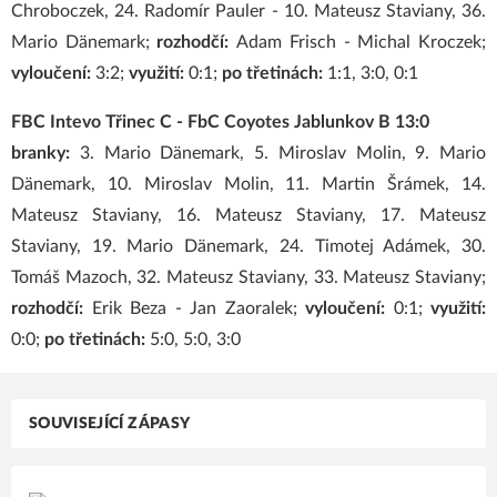
Chroboczek, 24. Radomír Pauler - 10. Mateusz Staviany, 36.
Mario Dänemark;
rozhodčí:
Adam Frisch - Michal Kroczek;
vyloučení:
3:2;
využití:
0:1;
po třetinách:
1:1, 3:0, 0:1
FBC Intevo Třinec C - FbC Coyotes Jablunkov B 13:0
branky:
3. Mario Dänemark, 5. Miroslav Molin, 9. Mario
Dänemark, 10. Miroslav Molin, 11. Martin Šrámek, 14.
Mateusz Staviany, 16. Mateusz Staviany, 17. Mateusz
Staviany, 19. Mario Dänemark, 24. Timotej Adámek, 30.
Tomáš Mazoch, 32. Mateusz Staviany, 33. Mateusz Staviany;
rozhodčí:
Erik Beza - Jan Zaoralek;
vyloučení:
0:1;
využití:
0:0;
po třetinách:
5:0, 5:0, 3:0
SOUVISEJÍCÍ ZÁPASY