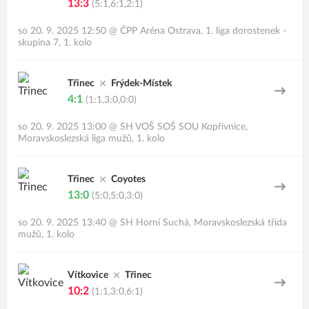
13:3
(5:1,6:1,2:1)
so 20. 9. 2025 12:50
@
ČPP Aréna Ostrava
,
1. liga dorostenek -
skupina 7, 1. kolo
Třinec
Frýdek-Místek
4:1
(1:1,3:0,0:0)
so 20. 9. 2025 13:00
@
SH VOŠ SOŠ SOU Kopřivnice
,
Moravskoslezská liga mužů, 1. kolo
Třinec
Coyotes
13:0
(5:0,5:0,3:0)
so 20. 9. 2025 13:40
@
SH Horní Suchá
,
Moravskoslezská třída
mužů, 1. kolo
Vítkovice
Třinec
10:2
(1:1,3:0,6:1)