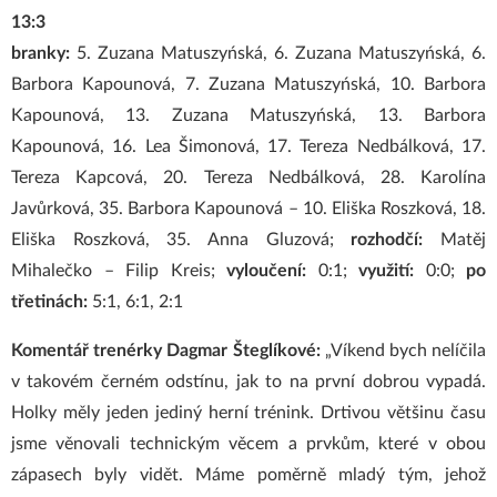
13:3
branky:
5. Zuzana Matuszyńská, 6. Zuzana Matuszyńská, 6.
Barbora Kapounová, 7. Zuzana Matuszyńská, 10. Barbora
Kapounová, 13. Zuzana Matuszyńská, 13. Barbora
Kapounová, 16. Lea Šimonová, 17. Tereza Nedbálková, 17.
Tereza Kapcová, 20. Tereza Nedbálková, 28. Karolína
Javůrková, 35. Barbora Kapounová – 10. Eliška Roszková, 18.
Eliška Roszková, 35. Anna Gluzová;
rozhodčí:
Matěj
Mihalečko – Filip Kreis;
vyloučení:
0:1;
využití:
0:0;
po
třetinách:
5:1, 6:1, 2:1
Komentář trenérky Dagmar Šteglíkové:
„Víkend bych nelíčila
v takovém černém odstínu, jak to na první dobrou vypadá.
Holky měly jeden jediný herní trénink. Drtivou většinu času
jsme věnovali technickým věcem a prvkům, které v obou
zápasech byly vidět. Máme poměrně mladý tým, jehož