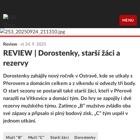
FBC Třinec
MENU
Review
-
st 24. 9. 2025
REVIEW | Dorostenky, starší žáci a
rezervy
Dorostenky zahájily nový ročník v Ostravě, kde se utkaly s
Přerovem a domácím celkem a z víkendu si odvezly tři body.
O start sezony se postarali také starší žáci, kteří v Přerově
narazili na Vítkovice a domácí tým. Do hry se zapojily i dvě
rezervy mužského týmu. Zatímco „B“ mužstvo zvládlo oba
své zápasy a připsalo si plný bodový zisk, „C“ tým uspěl v
jednom utkání.
Muži "B"
Muži "C"
Starší žáci
Dorostenky