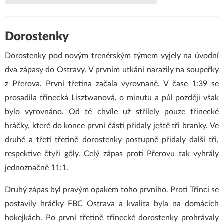
Dorostenky
Dorostenky pod novým trenérským týmem vyjely na úvodní
dva zápasy do Ostravy. V prvním utkání narazily na soupeřky
z Přerova. První třetina začala vyrovnaně. V čase 1:39 se
prosadila třinecká Lisztwanová, o minutu a půl později však
bylo vyrovnáno. Od té chvíle už střílely pouze třinecké
hráčky, které do konce první části přidaly ještě tři branky. Ve
druhé a třetí třetině dorostenky postupně přidaly další tři,
respektive čtyři góly. Celý zápas proti Přerovu tak vyhrály
jednoznačně 11:1.
Druhý zápas byl pravým opakem toho prvního. Proti Třinci se
postavily hráčky FBC Ostrava a kvalita byla na domácích
hokejkách. Po první třetině třinecké dorostenky prohrávaly