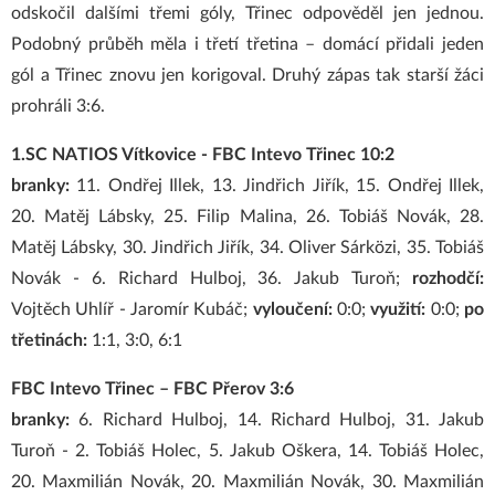
odskočil dalšími třemi góly, Třinec odpověděl jen jednou.
Podobný průběh měla i třetí třetina – domácí přidali jeden
gól a Třinec znovu jen korigoval. Druhý zápas tak starší žáci
prohráli 3:6.
1.SC NATIOS Vítkovice - FBC Intevo Třinec 10:2
branky:
11. Ondřej Illek, 13. Jindřich Jiřík, 15. Ondřej Illek,
20. Matěj Lábsky, 25. Filip Malina, 26. Tobiáš Novák, 28.
Matěj Lábsky, 30. Jindřich Jiřík, 34. Oliver Sárközi, 35. Tobiáš
Novák - 6. Richard Hulboj, 36. Jakub Turoň;
rozhodčí:
Vojtěch Uhlíř - Jaromír Kubáč;
vyloučení:
0:0;
využití:
0:0;
po
třetinách:
1:1, 3:0, 6:1
FBC Intevo Třinec – FBC Přerov 3:6
branky:
6. Richard Hulboj, 14. Richard Hulboj, 31. Jakub
Turoň - 2. Tobiáš Holec, 5. Jakub Oškera, 14. Tobiáš Holec,
20. Maxmilián Novák, 20. Maxmilián Novák, 30. Maxmilián