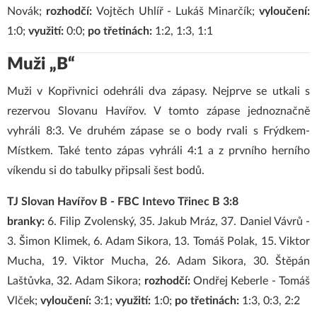
Novák;
rozhodčí:
Vojtěch Uhlíř - Lukáš Minarčík;
vyloučení:
1:0;
využití:
0:0;
po třetinách:
1:2, 1:3, 1:1
Muži „B“
Muži v Kopřivnici odehráli dva zápasy. Nejprve se utkali s
rezervou Slovanu Havířov. V tomto zápase jednoznačně
vyhráli 8:3. Ve druhém zápase se o body rvali s Frýdkem-
Místkem. Také tento zápas vyhráli 4:1 a z prvního herního
víkendu si do tabulky připsali šest bodů.
TJ Slovan Havířov B - FBC Intevo Třinec B 3:8
branky:
6. Filip Zvolenský, 35. Jakub Mráz, 37. Daniel Vávrů -
3. Šimon Klimek, 6. Adam Sikora, 13. Tomáš Polak, 15. Viktor
Mucha, 19. Viktor Mucha, 26. Adam Sikora, 30. Štěpán
Laštůvka, 32. Adam Sikora;
rozhodčí:
Ondřej Keberle - Tomáš
Vlček;
vyloučení:
3:1;
využití:
1:0;
po třetinách:
1:3, 0:3, 2:2