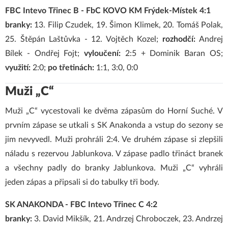
FBC Intevo Třinec B - FbC KOVO KM Frýdek-Místek 4:1
branky:
13. Filip Czudek, 19. Šimon Klimek, 20. Tomáš Polak,
25. Štěpán Laštůvka - 12. Vojtěch Kozel;
rozhodčí:
Andrej
Bílek - Ondřej Fojt;
vyloučení:
2:5 + Dominik Baran OS;
využití:
2:0;
po třetinách:
1:1, 3:0, 0:0
Muži „C“
Muži „C“ vycestovali ke dvěma zápasům do Horní Suché. V
prvním zápase se utkali s SK Anakonda a vstup do sezony se
jim nevyvedl. Muži prohráli 2:4. Ve druhém zápase si zlepšili
náladu s rezervou Jablunkova. V zápase padlo třináct branek
a všechny padly do branky Jablunkova. Muži „C“ vyhráli
jeden zápas a připsali si do tabulky tři body.
SK ANAKONDA - FBC Intevo Třinec C 4:2
branky:
3. David Mikšík, 21. Andrzej Chroboczek, 23. Andrzej