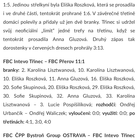
1:5. Jedinou střelkyní byla Eliška Roszková, která se prosadila
i ve druhé části, tentokrát prohrané 1:6. V závěrečné třetině
domácí polevily a přidaly už jen dvě branky. Třinec si udržel
svůj neoficiální „limit“ jedné trefy na třetinu, když se
tentokrát prosadila Anna Gluzová. Druhý zápas tak
dorostenky v červených dresech prohrály 3:13.
FBC Intevo Třinec – FBC Přerov 11:1
branky:
2. Karolína Lisztwanová, 10. Karolína Lisztwanová,
10. Eliška Roszková, 11. Anna Gluzová, 16. Eliška Roszková,
20. Sofie Skupinová, 20. Eliška Roszková, 29. Eliška Roszková,
30. Sofie Skupinová, 32. Anna Gluzová, 33. Karolína
Lisztwanová – 3. Lucie Pospíšilíková;
rozhodčí:
Ondřej
Urbančík – Ondřej Waliczek;
vyloučení:
0:0;
využití:
0:0;
po
třetinách:
4:1, 3:0, 4:0
FBC ČPP Bystroň Group OSTRAVA – FBC Intevo Třinec