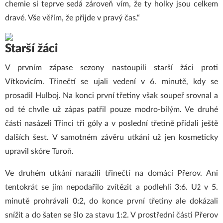
chemie si teprve sedá zároveň vím, že ty holky jsou celkem
dravé. Vše věřím, že přijde v pravý čas.“
Starší žáci
V prvním zápase sezony nastoupili starší žáci proti
Vítkovicím. Třinečtí se ujali vedení v 6. minutě, kdy se
prosadil Hulboj. Na konci první třetiny však soupeř srovnal a
od té chvíle už zápas patřil pouze modro-bílým. Ve druhé
části nasázeli Třinci tři góly a v poslední třetině přidali ještě
dalších šest. V samotném závěru utkání už jen kosmeticky
upravil skóre Turoň.
Ve druhém utkání narazili třinečtí na domácí Přerov. Ani
tentokrát se jim nepodařilo zvítězit a podlehli 3:6. Už v 5.
minutě prohrávali 0:2, do konce první třetiny ale dokázali
snížit a do šaten se šlo za stavu 1:2. V prostřední části Přerov