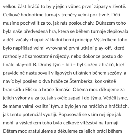
velkou část hráčů to byly jejich vůbec první zápasy v životě.
Celkově hodnotíme turnaj s trenéry velmi pozitivně. Děti
musíme pochválit za to, jak nás poslouchaly. Důkazem toho
byla naše předvedená hra, která se během turnaje zlepšovala
a děti začaly chápat základní herní principy. Výsledkem toho
bylo například velmi vyrovnané první utkání play-off, které
rozhodly až samostatné nájezdy, nebo dokonce postup do
finále play-off B. Druhý tým – bílí – byl složen z hráčů, kteří
pravidelně nastupovali v ligových utkáních během sezóny, a
navíc byl posílen o dva hráče ze Šternberka: konkrétně
brankářku Elišku a hráče Tomáše. Oběma moc děkujeme za
jejich výkony a za to, jak skvěle zapadli do týmu. Věděli jsme,
že máme velmi kvalitní tým, a bylo jen na hráčích a hráčkách,
jak tento potenciál využijí. Popasovali se s tím nejlépe jak
mohli a výsledkem toho bylo celkové vítězství na turnaji.
Dětem moc gratulujeme a děkujeme za jejich práci během