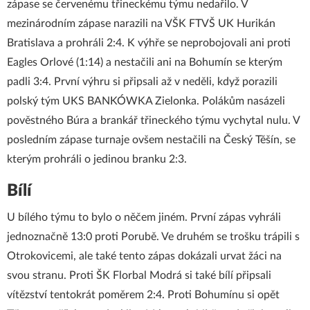
zápase se červenému třineckému týmu nedařilo. V
mezinárodním zápase narazili na VŠK FTVŠ UK Hurikán
Bratislava a prohráli 2:4. K výhře se neprobojovali ani proti
Eagles Orlové (1:14) a nestačili ani na Bohumín se kterým
padli 3:4. První výhru si připsali až v neděli, když porazili
polský tým UKS BANKÓWKA Zielonka. Polákům nasázeli
pověstného Búra a brankář třineckého týmu vychytal nulu. V
posledním zápase turnaje ovšem nestačili na Český Těšín, se
kterým prohráli o jedinou branku 2:3.
Bílí
U bílého týmu to bylo o něčem jiném. První zápas vyhráli
jednoznačně 13:0 proti Porubě. Ve druhém se trošku trápili s
Otrokovicemi, ale také tento zápas dokázali urvat žáci na
svou stranu. Proti ŠK Florbal Modrá si také bílí připsali
vítězství tentokrát poměrem 2:4. Proti Bohumínu si opět