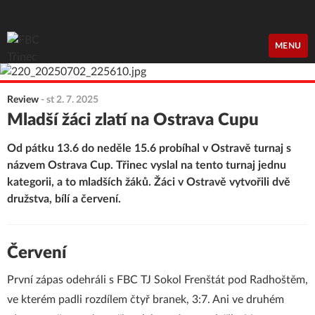
FBC Třinec
MENU
Review
-
st 2. 7. 2025
Mladší žáci zlatí na Ostrava Cupu
Od pátku 13.6 do neděle 15.6 probíhal v Ostravě turnaj s
názvem Ostrava Cup. Třinec vyslal na tento turnaj jednu
kategorii, a to mladších žáků. Žáci v Ostravě vytvořili dvě
družstva, bílí a červení.
Červení
První zápas odehráli s FBC TJ Sokol Frenštát pod Radhoštěm,
ve kterém padli rozdílem čtyř branek, 3:7. Ani ve druhém