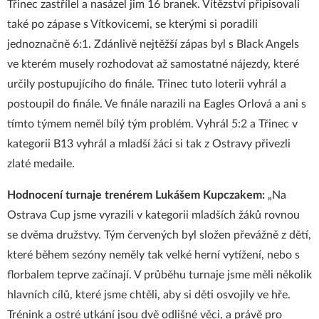
Třinec zastřílel a nasázel jim 16 branek. Vítězství připisovali
také po zápase s Vítkovicemi, se kterými si poradili
jednoznačně 6:1. Zdánlivě nejtěžší zápas byl s Black Angels
ve kterém musely rozhodovat až samostatné nájezdy, které
určily postupujícího do finále. Třinec tuto loterii vyhrál a
postoupil do finále. Ve finále narazili na Eagles Orlová a ani s
tímto týmem neměl bílý tým problém. Vyhrál 5:2 a Třinec v
kategorii B13 vyhrál a mladší žáci si tak z Ostravy přivezli
zlaté medaile.
Hodnocení turnaje trenérem Lukášem Kupczakem:
„Na
Ostrava Cup jsme vyrazili v kategorii mladších žáků rovnou
se dvěma družstvy. Tým červených byl složen převážně z dětí,
které během sezóny neměly tak velké herní vytížení, nebo s
florbalem teprve začínají. V průběhu turnaje jsme měli několik
hlavních cílů, které jsme chtěli, aby si děti osvojily ve hře.
Trénink a ostré utkání jsou dvě odlišné věci, a právě pro